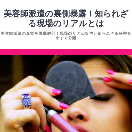
コ
ン
美容師派遣の裏側暴露！知られざ
テ
る現場のリアルとは
ン
美容師派遣の真実を徹底解剖！現場のリアルな声と知られざる秘密を
ツ
今すぐ公開
へ
ス
コ
キ
ン
ッ
テ
プ
ン
ツ
へ
ス
キ
ッ
プ