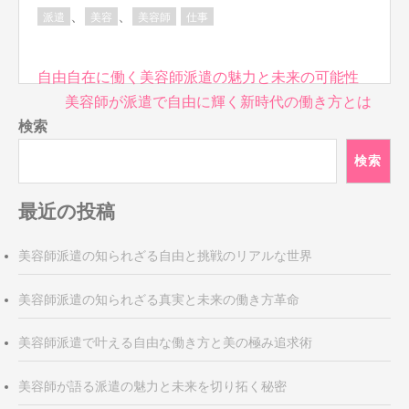
、
、
派遣
美容
美容師
仕事
投
自由自在に働く美容師派遣の魅力と未来の可能性
稿
美容師が派遣で自由に輝く新時代の働き方とは
ナ
検索
ビ
検索
ゲ
ー
最近の投稿
シ
ョ
ン
美容師派遣の知られざる自由と挑戦のリアルな世界
美容師派遣の知られざる真実と未来の働き方革命
美容師派遣で叶える自由な働き方と美の極み追求術
美容師が語る派遣の魅力と未来を切り拓く秘密