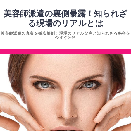
コ
ン
美容師派遣の裏側暴露！知られざ
テ
る現場のリアルとは
ン
美容師派遣の真実を徹底解剖！現場のリアルな声と知られざる秘密を
ツ
今すぐ公開
へ
ス
コ
キ
ン
ッ
テ
プ
ン
ツ
へ
ス
キ
ッ
プ