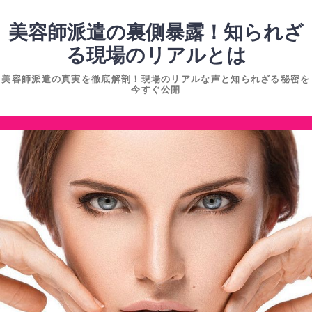
コ
ン
美容師派遣の裏側暴露！知られざ
テ
る現場のリアルとは
ン
美容師派遣の真実を徹底解剖！現場のリアルな声と知られざる秘密を
ツ
今すぐ公開
へ
ス
コ
キ
ン
ッ
テ
プ
ン
ツ
へ
ス
キ
ッ
プ