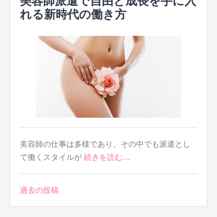
美容師派遣で自由と成長を手に入
れる新時代の働き方
美容師の仕事は多様であり、その中でも派遣とし
て働くスタイルが
続きを読む…
投
過去の投稿
稿
ナ